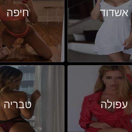
אשדוד
חיפה
עפולה
טבריה