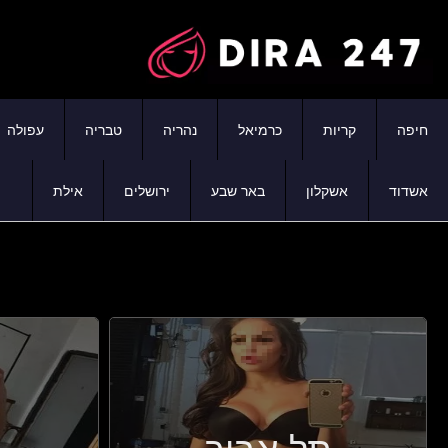
חיפה
קריות
כרמיאל
נהריה
טבריה
עפולה
אשדוד
אשקלון
באר שבע
ירושלים
אילת