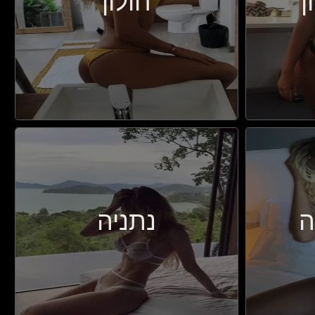
ן
חולון
ה
נתניה