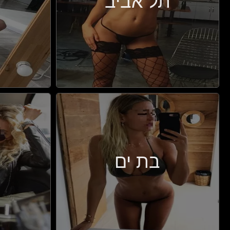
תל אביב
בת ים