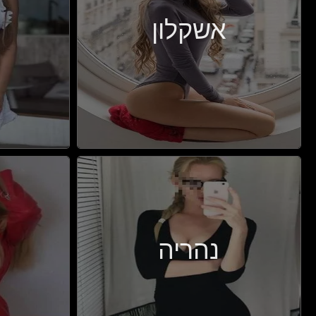
אשקלון
נהריה