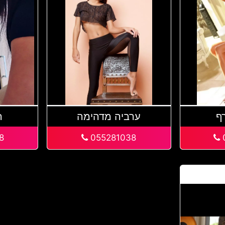
ף
ערביה מדהימה
ה
8
055281038