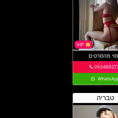
VIP
סוי מהסרטים
05346927
WhatsAp
טבריה