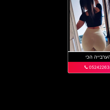
ערבייה הכי
05242263