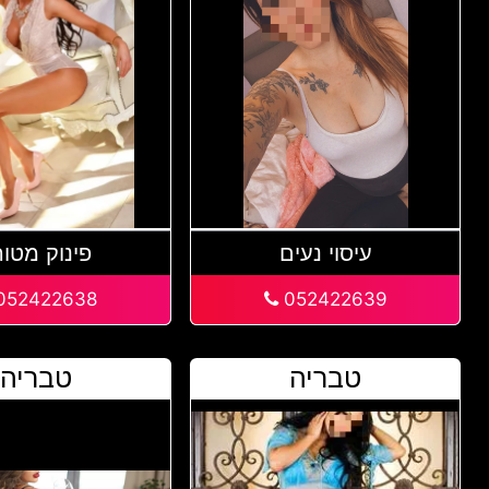
עיסוי נעים
פינוק מטור
052422638
052422639
טבריה
טבריה