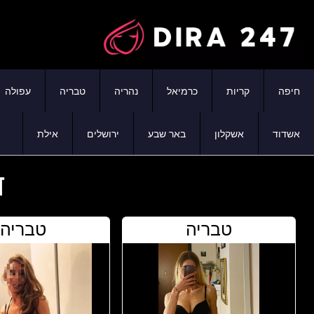
חיפה
קריות
כרמיאל
נהריה
טבריה
עפולה
אשדוד
אשקלון
באר שבע
ירושלים
אילת
ד
טבריה
טבריה