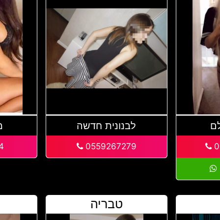
לם
לבנונית חדשה
מ
4
0559267279
0
טבריה