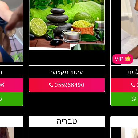
VIP
למת
עיסוי מקצועי
מ
06
055966490
0
p
טבריה