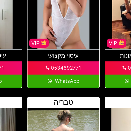
VIP
VIP
נות
עיסוי מקצועי
עיס
71
0534692771
0
p
WhatsApp
טבריה