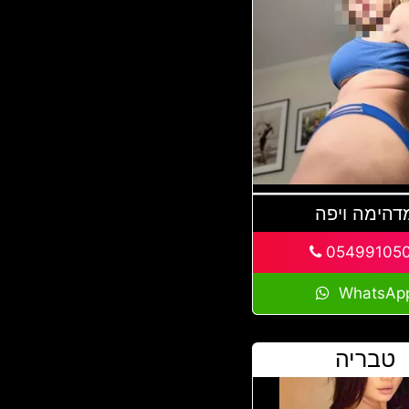
דהימה ויפה
05499105
WhatsAp
טבריה