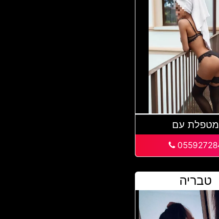
טפלת עם
05592728
טבריה