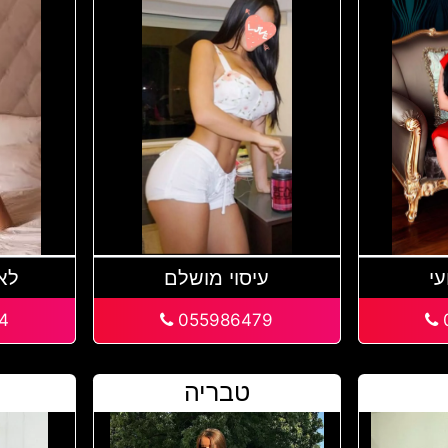
עי
עיסוי מושלם
לא
4
055986479
טבריה