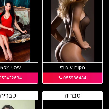
מקום איכותי
עיסוי מקצו
052422634
055986484
טבריה
טבריה