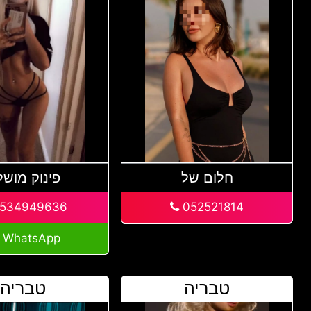
חלום של
פינוק מוש
534949636
052521814
WhatsApp
טבריה
טבריה