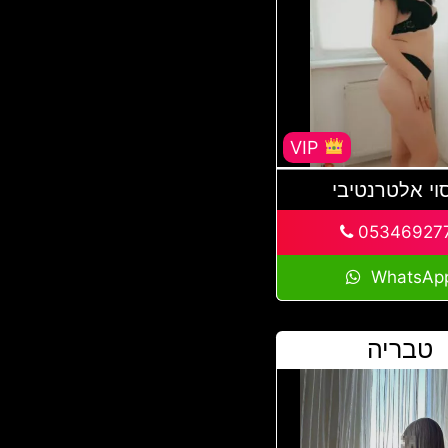
VIP
וי אלטרנטיבי
05346927
WhatsAp
טבריה