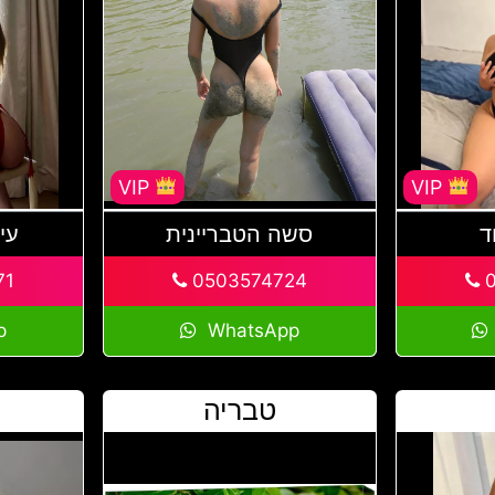
VIP
VIP
ד
סשה הטבריינית
עי
71
0503574724
0
p
WhatsApp
טבריה