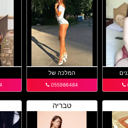
נים
המלכה של
מ
4
055986484
טבריה