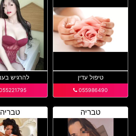
טיפול עדין
להרגיש בענ
055221795
055986490
טבריה
טבריה