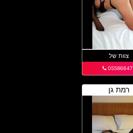
צוות של
05586647
רמת גן