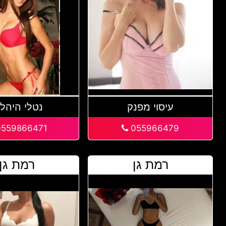
עיסוי מפנק
נטלי היהלו
559866471
055966479
רמת גן
רמת גן