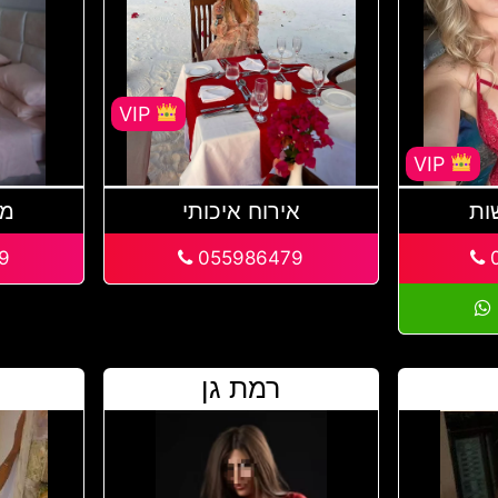
VIP
VIP
ות
אירוח איכותי
מק
9
055986479
0
רמת גן