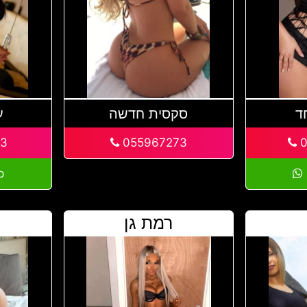
ד
סקסית חדשה
ע
13
055967273
0
p
רמת גן