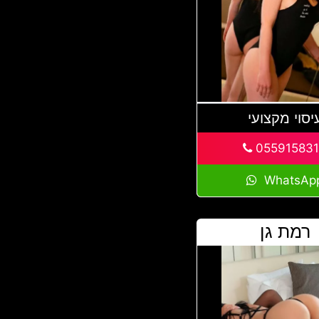
יסוי מקצועי
05591583
WhatsAp
רמת גן