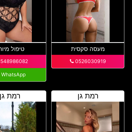
מעסה סקסית
טיפול מיוח
548986082
0526030919
WhatsApp
רמת גן
רמת גן