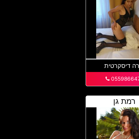
רה דיסקרטית
05598664
רמת גן