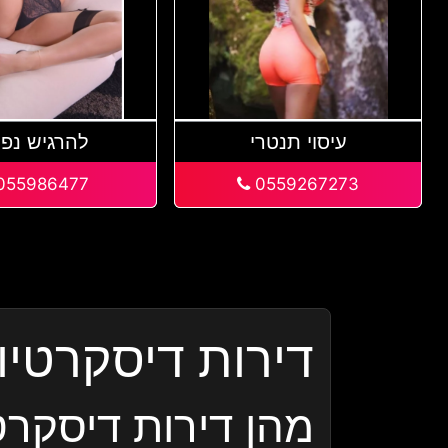
עיסוי תנטרי
להרגיש נפ
055986477
0559267273
דירות דיסקרטיות
מהן דירות דיסקרט