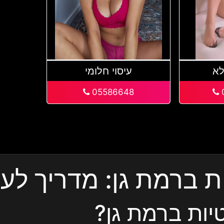
לא
עיסוי חלומי
05586648
 ברמת גן: מדריך לעיס
יות ברמת גן?