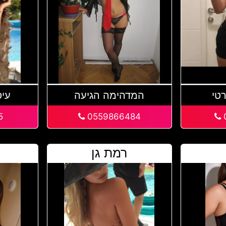
טי
המדהימה הגיעה
עיס
5
0559866484
רמת גן