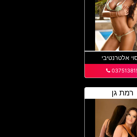
וי אלטרנטיבי
03751381
רמת גן