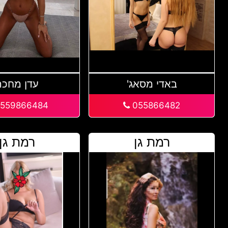
באדי מסאג'
עדן מחכה
559866484
055866482
רמת גן
רמת גן