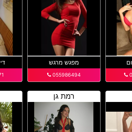
ם
מפגש מרגש
די
71
055986494
0
רמת גן