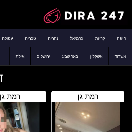
חיפה
קריות
כרמיאל
נהריה
טבריה
עפולה
אשדוד
אשקלון
באר שבע
ירושלים
אילת
ד
רמת גן
רמת גן