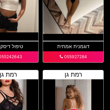
דוגמנית אמתית
טיפול דיסקר
055242643
055927284
רמת גן
רמת גן