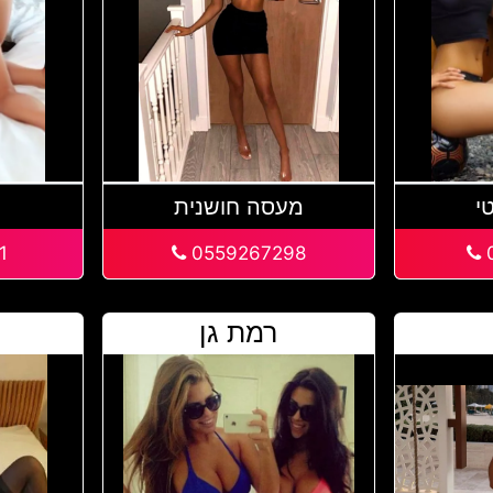
י
מעסה חושנית
1
0559267298
רמת גן