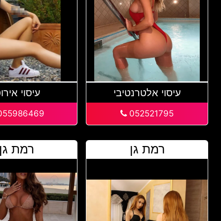
עיסוי אלטרנטיבי
עיסוי אירוט
055986469
052521795
רמת גן
רמת גן