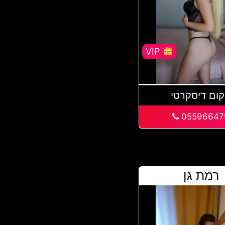
VIP
ום דיסקרטי
05596647
רמת גן