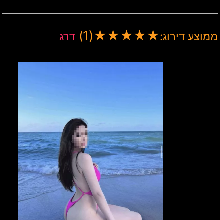
(1)
★
★
★
★
★
ממוצע דירוג:
דרג