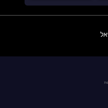
אל
ות