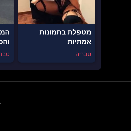
מטפלת בתמונות
המל
אמתיות
והכ
טבריה
טברי
ד