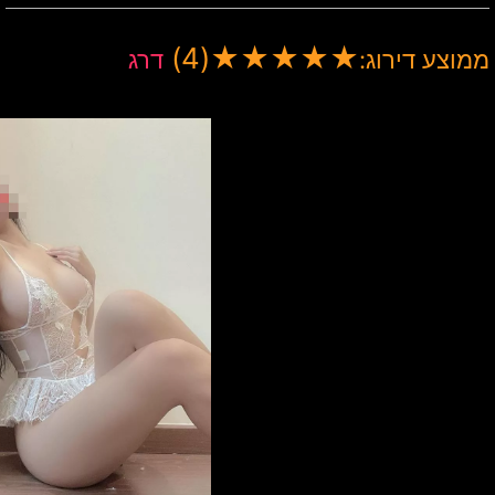
(4)
★
★
★
★
★
ממוצע דירוג:
דרג