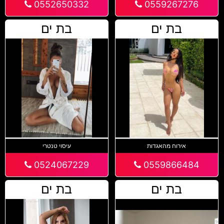
0552650332
0559267276
בת ים
בת ים
אירוח מהאגדות
עיסוי טנטרי
0524067229
0559866484
בת ים
בת ים