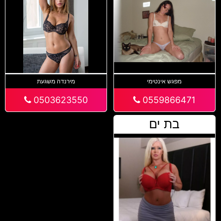
מפגש אינטימי
מירנדה משגעת
0503623550
0559866471
בת ים