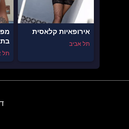
אירופאיות קלאסית
מפג
בתל
תל אביב
תל א
די