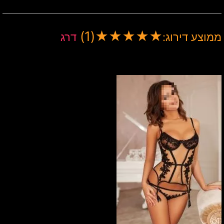
(1)
★
★
★
★
★
ממוצע דירוג:
דרג