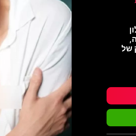
ן
,
 של