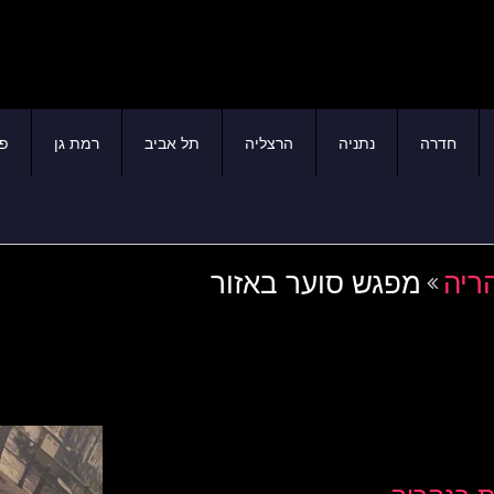
חדרה
נתניה
הרצליה
תל אביב
רמת גן
פת
ריה
מפגש סוער באזור