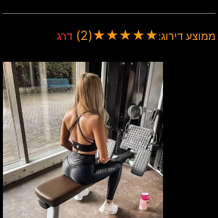
(2)
★
★
★
★
★
ממוצע דירוג:
דרג