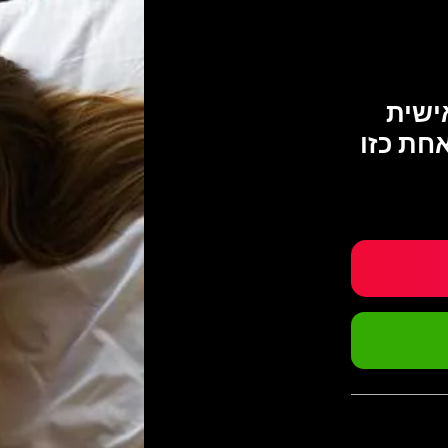
ישית
חת כזו