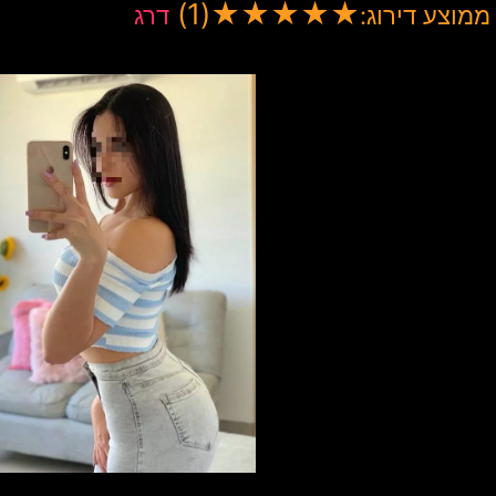
(1)
★
★
★
★
★
ממוצע דירוג:
דרג