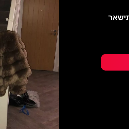
תישאר