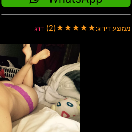
(2)
★
★
★
★
★
ממוצע דירוג:
דרג