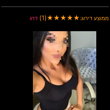
(1)
★
★
★
★
★
ממוצע דירוג:
דרג